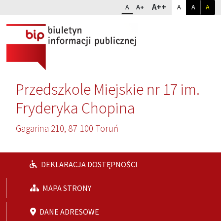
Przejdź do głównej treści
Przejdź do wyszukiwarki
Dopasuj kontr
Zmień rozmiar czcionki
rozmiar najwię
A++
rozmiar standardowy
rozmiar powiększony
kontrast sta
kontrast
kon
A
A+
A
A
A
Przedszkole Miejskie nr 17 im.
Fryderyka Chopina
Gagarina 210, 87-100 Toruń
DEKLARACJA DOSTĘPNOŚCI
MAPA STRONY
DANE ADRESOWE